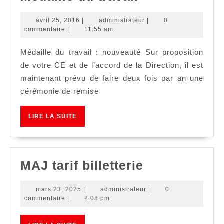
du
avril
administrateur
avril 25, 2016
|
administrateur
|
0
travail
25,
commentaire
|
11:55 am
2016
Médaille du travail : nouveauté Sur proposition
de votre CE et de l’accord de la Direction, il est
maintenant prévu de faire deux fois par an une
cérémonie de remise
LIRE
LIRE LA SUITE
LA
SUITE
MAJ
MAJ tarif billetterie
tarif
mars
administrateur
mars 23, 2025
|
administrateur
|
0
billetterie
23,
commentaire
|
2:08 pm
2025