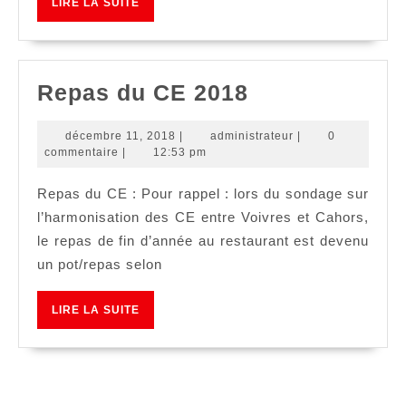
LIRE
LIRE LA SUITE
LA
SUITE
Repas
Repas du CE 2018
du
décembre
administrateur
décembre 11, 2018
|
administrateur
|
0
CE
11,
commentaire
|
12:53 pm
2018
2018
Repas du CE : Pour rappel : lors du sondage sur
l’harmonisation des CE entre Voivres et Cahors,
le repas de fin d’année au restaurant est devenu
un pot/repas selon
LIRE
LIRE LA SUITE
LA
SUITE