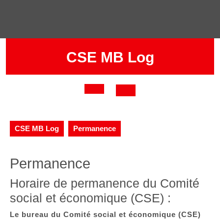
Skip
to
content
CSE MB Log
Open
Button
CSE MB Log
Permanence
Permanence
Horaire de permanence du Comité
social et économique (CSE) :
Le bureau du Comité social et économique (CSE)