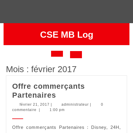
Skip
to
content
CSE MB Log
Open
Mois :
février 2017
Button
Offre commerçants
Offre
Partenaires
commerçants
février
administrateur
février 21, 2017
|
administrateur
|
0
21,
commentaire
|
1:00 pm
Partenaires
2017
Offre commerçants Partenaires : Disney, 24H,