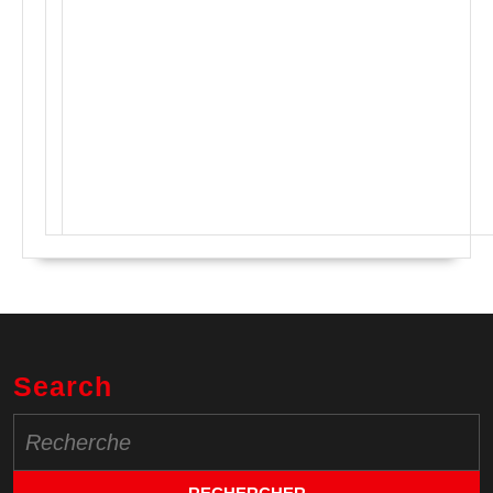
Search
Search
for: