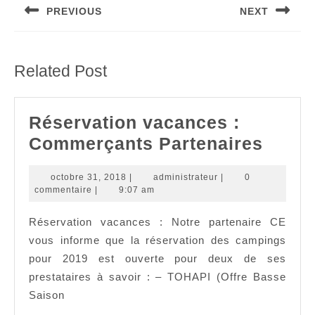
PREVIOUS
NEXT
l’article
Article
Article
précédent
suivant
:
:
Related Post
Réservation vacances :
Réser
Commerçants Partenaires
vaca
octobre
administrateur
octobre 31, 2018
|
administrateur
|
0
:
31,
commentaire
|
9:07 am
Comm
2018
Réservation vacances : Notre partenaire CE
Parte
vous informe que la réservation des campings
pour 2019 est ouverte pour deux de ses
prestataires à savoir : – TOHAPI (Offre Basse
Saison