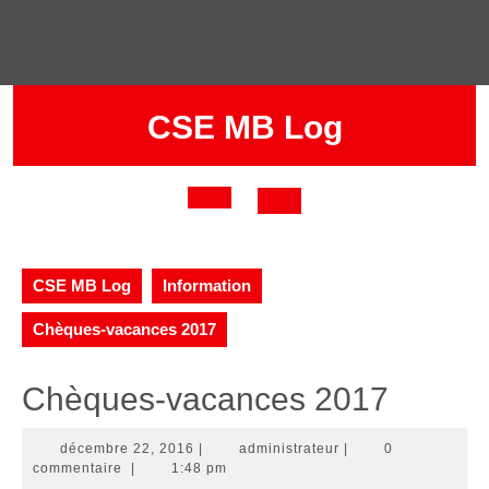
Skip
to
content
CSE MB Log
Open
Button
CSE MB Log
Information
Chèques-vacances 2017
Chèques-vacances 2017
décembre
administrateur
décembre 22, 2016
|
administrateur
|
0
22,
commentaire
|
1:48 pm
2016