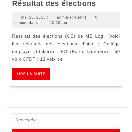
Résultat
Résultat des élections
des
mai
administrateur
mai 20, 2015
|
administrateur
|
0
élections
20,
commentaire
|
10:03 am
2015
Résultat des élections (CE) de MB Log : Voici
les résultats des élections d’hier : Collège
employé (Titulaire) : FO (Force Ouvrière) : 50
voix CFDT : 12 voix ce
LIRE
LIRE LA SUITE
LA
SUITE
Search
for: