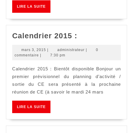
LIRE
LIRE LA SUITE
LA
SUITE
Calendrier
Calendrier 2015 :
2015
mars
administrateur
mars 3, 2015
|
administrateur
|
0
:
3,
commentaire
|
7:30 pm
2015
Calendrier 2015 : Bientôt disponible Bonjour un
premier prévisionnel du planning d’activité /
sortie du CE sera présenté à la prochaine
réunion de CE (à savoir le mardi 24 mars
LIRE
LIRE LA SUITE
LA
SUITE