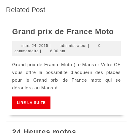
:
:
Related Post
Gran
Grand prix de France Moto
prix
mars
administrateur
mars 24, 2015
|
administrateur
|
0
de
24,
commentaire
|
6:00 am
Fran
2015
Grand prix de France Moto (Le Mans) : Votre CE
Moto
vous offre la possibilité d’acquérir des places
pour le Grand prix de France moto qui se
déroulera au Mans à
LIRE
LIRE LA SUITE
LA
SUITE
24
24 Heures motos