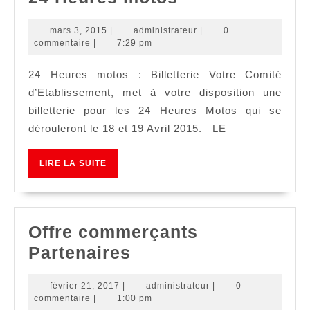
Heures
mars
administrateur
mars 3, 2015
|
administrateur
|
0
motos
3,
commentaire
|
7:29 pm
2015
24 Heures motos : Billetterie Votre Comité
d’Etablissement, met à votre disposition une
billetterie pour les 24 Heures Motos qui se
dérouleront le 18 et 19 Avril 2015. LE
LIRE
LIRE LA SUITE
LA
SUITE
Offre commerçants
Offre
Partenaires
commerçants
février
administrateur
février 21, 2017
|
administrateur
|
0
Partenaires
21,
commentaire
|
1:00 pm
2017