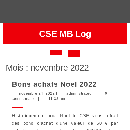
Skip
to
content
CSE MB Log
Open
Mois :
novembre 2022
Button
Bons
Bons achats Noël 2022
achats
novembre
administrateur
novembre 24, 2022
|
administrateur
|
0
24,
commentaire
|
11:33 am
Noël
2022
2022
Historiquement pour Noël le CSE vous offrait
des bons d’achat d’une valeur de 50 € par