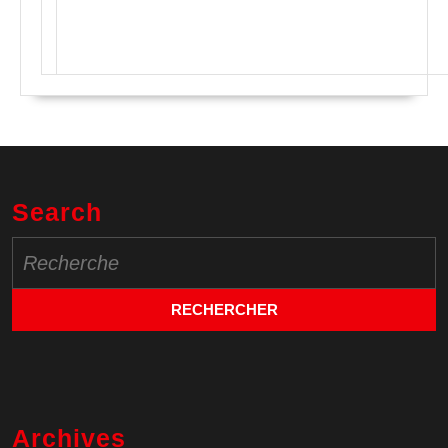
Search
Search
for:
Archives