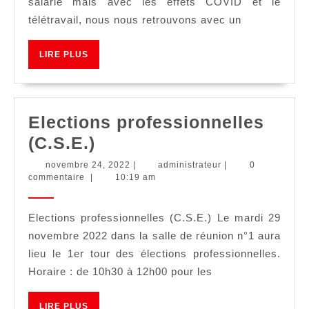
salarié mais avec les effets COVID et le
télétravail, nous nous retrouvons avec un
LIRE
LIRE PLUS
PLUS
Elections professionnelles
Elections
(C.S.E.)
professionnelles
novembre
administrateur
novembre 24, 2022
|
administrateur
|
0
24,
commentaire
|
10:19 am
(C.S.E.)
2022
Elections professionnelles (C.S.E.) Le mardi 29
novembre 2022 dans la salle de réunion n°1 aura
lieu le 1er tour des élections professionnelles.
Horaire : de 10h30 à 12h00 pour les
LIRE
LIRE PLUS