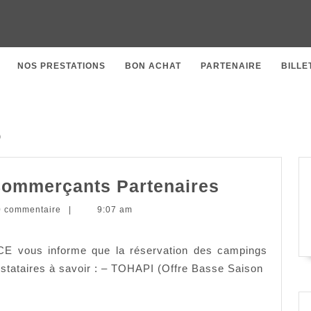
NOS PRESTATIONS
BON ACHAT
PARTENAIRE
BILLE
8
Réservati
Commerçants Partenaires
vacances
rateur
0 commentaire
|
9:07 am
:
Commerça
 CE vous informe que la réservation des campings
Partenair
stataires à savoir : – TOHAPI (Offre Basse Saison