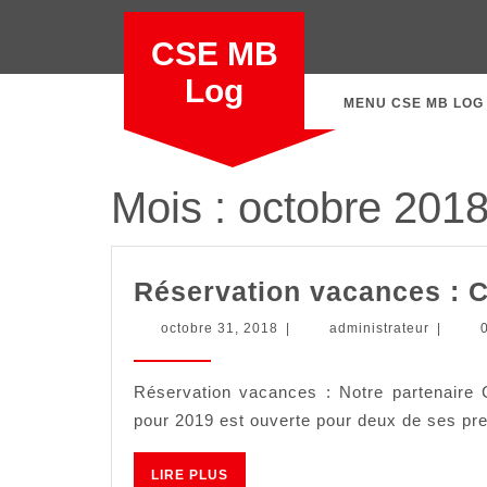
Skip
to
CSE MB
content
Log
MENU CSE MB LOG
Mois :
octobre 201
Réservation vacances : 
octobre
administ
octobre 31, 2018
|
administrateur
|
31,
2018
Réservation vacances : Notre partenaire
pour 2019 est ouverte pour deux de ses pre
LIRE
LIRE PLUS