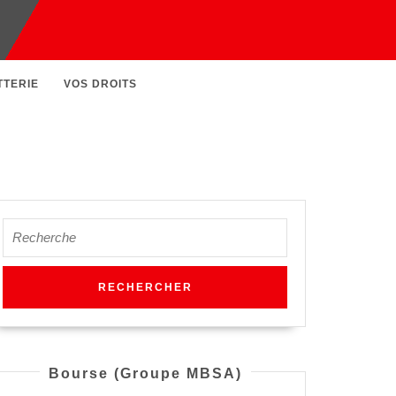
TTERIE
VOS DROITS
on
Search
for:
nts
es
Bourse (Groupe MBSA)