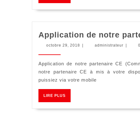
PLUS
Application de notre par
octobre
administ
octobre 29, 2018
|
administrateur
|
29,
2018
Application de notre partenaire CE (Com
notre partenaire CE à mis à votre dispo
puissiez via votre mobile
LIRE
LIRE PLUS
PLUS