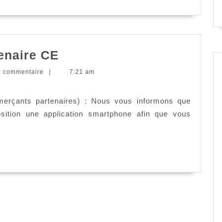
Application
tenaire CE
de
rateur
0 commentaire
|
7:21 am
notre
partenaire
merçants partenaires) : Nous vous informons que
CE
sition une application smartphone afin que vous