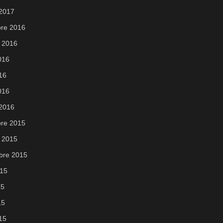
 2017
re 2016
 2016
2016
016
016
 2016
re 2015
 2015
bre 2015
015
15
15
015