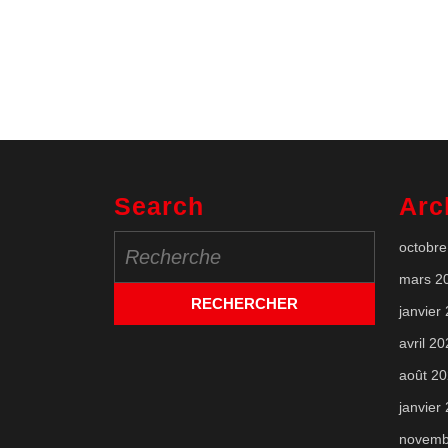
Search
Arc
Search
octobre
for:
mars 2
janvier
avril 2
août 2
janvier
novemb