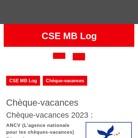
Skip
to
content
CSE MB Log
Open
Button
CSE MB Log
Chèque-vacances
Chèque-vacances
Chèque-vacances 2023 :
ANCV (L’agence nationale
pour les chèques-vacances)