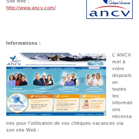
Site web :
http://www.ancv.com/
Informations :
L’ ANCV
met à
votre
dispositi
on
toutes
les
informati
ons
nécessa
ires pour l’utilisation de vos chèques-vacances via
son site Web :