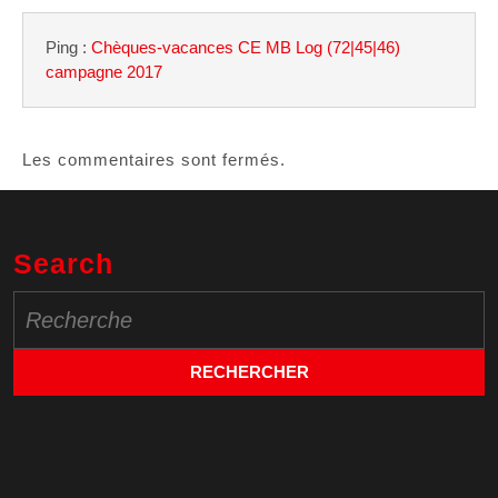
Ping :
Chèques-vacances CE MB Log (72|45|46)
campagne 2017
Les commentaires sont fermés.
Search
Search
for: