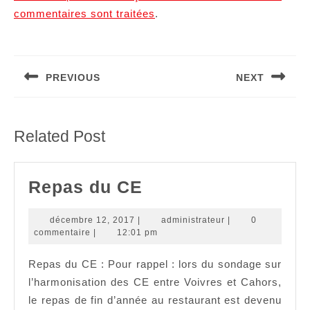
commentaires sont traitées
.
Navigation
de
PREVIOUS
NEXT
l’article
Article
Article
précédent
suivant
:
:
Related Post
Repas
Repas du CE
du
décembre
administrateur
décembre 12, 2017
|
administrateur
|
0
CE
12,
commentaire
|
12:01 pm
2017
Repas du CE : Pour rappel : lors du sondage sur
l’harmonisation des CE entre Voivres et Cahors,
le repas de fin d’année au restaurant est devenu