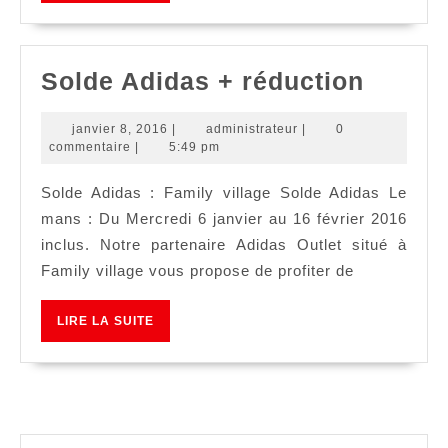
SUITE
Solde
Solde Adidas + réduction
Adida
janvier
administrateur
janvier 8, 2016
|
administrateur
|
0
+
8,
commentaire
|
5:49 pm
réduct
2016
Solde Adidas : Family village Solde Adidas Le
mans : Du Mercredi 6 janvier au 16 février 2016
inclus. Notre partenaire Adidas Outlet situé à
Family village vous propose de profiter de
LIRE
LIRE LA SUITE
LA
SUITE