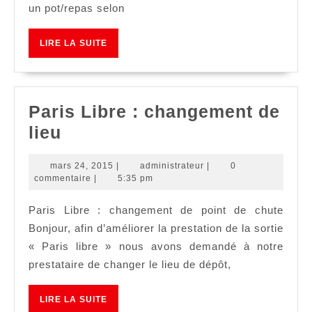
un pot/repas selon
LIRE
LIRE LA SUITE
LA
SUITE
Paris Libre : changement de
Paris
lieu
Libre
mars
administrateur
mars 24, 2015
|
administrateur
|
0
:
24,
commentaire
|
5:35 pm
changement
2015
Paris Libre : changement de point de chute
de
Bonjour, afin d’améliorer la prestation de la sortie
lieu
« Paris libre » nous avons demandé à notre
prestataire de changer le lieu de dépôt,
LIRE
LIRE LA SUITE
LA