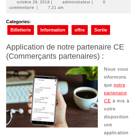
octobre
administrateur
octobre 29, 2018
|
administrateur
|
0
29,
commentaire
|
7:21 am
2018
Categories:
Billetterie
Information
offre
Sortie
Application de notre partenaire CE
(Commerçants partenaires) :
Nous vous
informons
que
notre
partenaire
CE
à mis à
votre
disposition
une
application