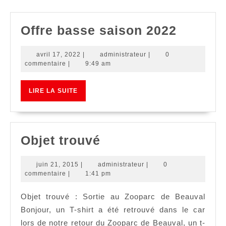
Offre
Offre basse saison 2022
basse
avril
administrateur
avril 17, 2022
|
administrateur
|
0
saison
17,
commentaire
|
9:49 am
2022
2022
LIRE
LIRE LA SUITE
LA
SUITE
Objet
Objet trouvé
trouvé
juin
administrateur
juin 21, 2015
|
administrateur
|
0
21,
commentaire
|
1:41 pm
2015
Objet trouvé : Sortie au Zooparc de Beauval
Bonjour, un T-shirt a été retrouvé dans le car
lors de notre retour du Zooparc de Beauval, un t-