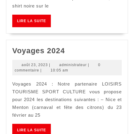
shirt noire sur le
LIRE
LIRE LA SUITE
LA
SUITE
Voyages
Voyages 2024
2024
août
administrateur
août 23, 2023
|
administrateur
|
0
23,
commentaire
|
10:05 am
2023
Voyages 2024 : Notre partenaire LOISIRS
TOURISME SPORT CULTURE vous propose
pour 2024 les destinations suivantes : – Nice et
Menton (carnaval et fête des citrons) du 23
février au 25
LIRE
LIRE LA SUITE