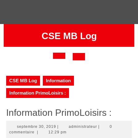
Skip
to
content
CSE MB Log
Open
Button
CSE MB Log
Information
Information PrimoLoisirs :
Information PrimoLoisirs :
septembre
administrateur
septembre 30, 2019
|
administrateur
|
0
30,
commentaire
|
12:29 pm
2019