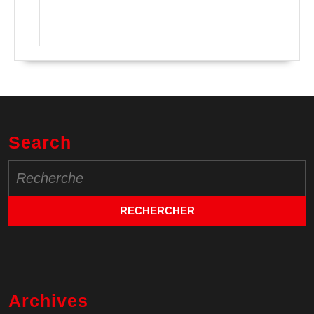
Search
Search
for:
Archives