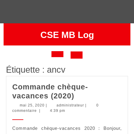
Skip
to
content
CSE MB Log
Open
Étiquette :
ancv
Button
Commande chèque-
Commande
vacances (2020)
chèque-
mai
administrateur
mai 25, 2020
|
administrateur
|
0
25,
commentaire
|
4:39 pm
vacances
2020
(2020)
Commande chèque-vacances 2020 : Bonjour,