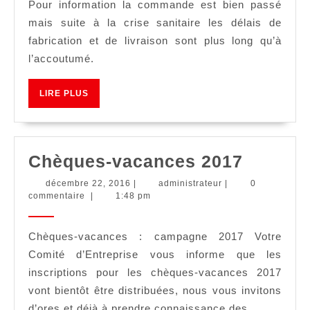
Pour information la commande est bien passé
mais suite à la crise sanitaire les délais de
fabrication et de livraison sont plus long qu’à
l’accoutumé.
LIRE
LIRE PLUS
PLUS
Chèque
Chèques-vacances 2017
vacanc
décembre
administrateur
décembre 22, 2016
|
administrateur
|
0
22,
commentaire
|
1:48 pm
2017
2016
Chèques-vacances : campagne 2017 Votre
Comité d’Entreprise vous informe que les
inscriptions pour les chèques-vacances 2017
vont bientôt être distribuées, nous vous invitons
d’ores et déjà à prendre connaissance des