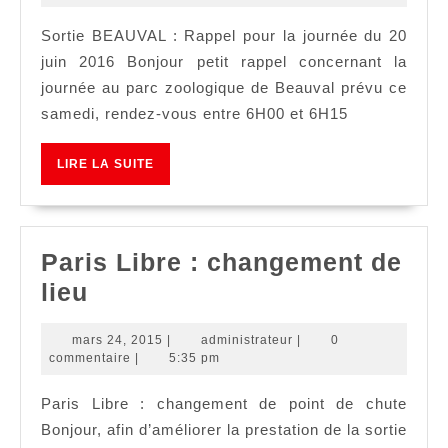
Rappe
2015
Sortie BEAUVAL : Rappel pour la journée du 20
juin 2016 Bonjour petit rappel concernant la
journée au parc zoologique de Beauval prévu ce
samedi, rendez-vous entre 6H00 et 6H15
LIRE
LIRE LA SUITE
LA
SUITE
Paris Libre : changement de
Paris
lieu
Libre
mars
administrateur
mars 24, 2015
|
administrateur
|
0
:
24,
commentaire
|
5:35 pm
changement
2015
Paris Libre : changement de point de chute
de
Bonjour, afin d’améliorer la prestation de la sortie
lieu