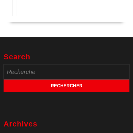
Search
Search
for:
Archives