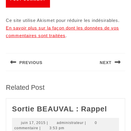
Ce site utilise Akismet pour réduire les indésirables.
En savoir plus sur la façon dont les données de vos
commentaires sont traitées
.
Navigation
de
PREVIOUS
NEXT
l’article
Article
Article
précédent
suivant
:
:
Related Post
Sortie
Sortie BEAUVAL : Rappel
BEAU
juin
administrateur
juin 17, 2015
|
administrateur
|
0
:
17,
commentaire
|
3:53 pm