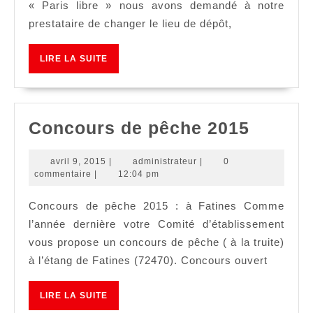
« Paris libre » nous avons demandé à notre
prestataire de changer le lieu de dépôt,
LIRE
LIRE LA SUITE
LA
SUITE
Conco
Concours de pêche 2015
de
avril
administrateur
avril 9, 2015
|
administrateur
|
0
pêche
9,
commentaire
|
12:04 pm
2015
2015
Concours de pêche 2015 : à Fatines Comme
l’année dernière votre Comité d’établissement
vous propose un concours de pêche ( à la truite)
à l’étang de Fatines (72470). Concours ouvert
LIRE
LIRE LA SUITE
LA