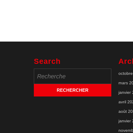
Search
Arc
Search
octobre
for:
mars 2
janvier
avril 2
août 2
janvier
novemb