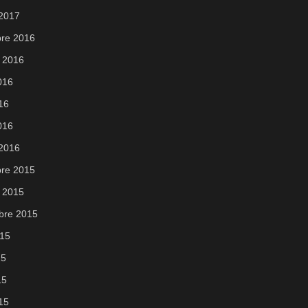
 2017
re 2016
 2016
2016
016
016
 2016
re 2015
 2015
bre 2015
015
15
15
015