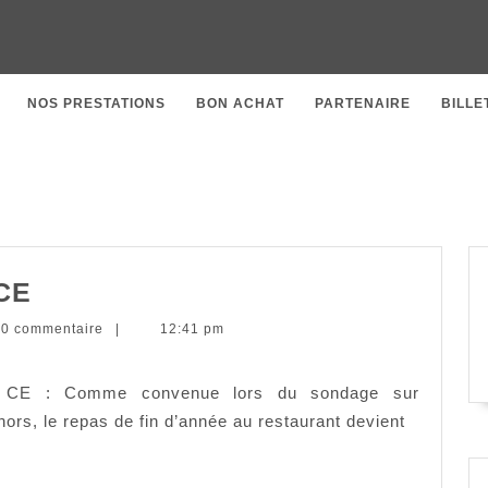
NOS PRESTATIONS
BON ACHAT
PARTENAIRE
BILLE
Repas
 CE
de
trateur
0 commentaire
|
12:41 pm
fin
d’année
re CE : Comme convenue lors du sondage sur
du
ors, le repas de fin d’année au restaurant devient
CE