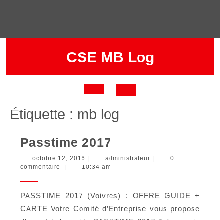
Skip
to
content
CSE MB Log
Open
Étiquette :
mb log
Button
Passtime
Passtime 2017
2017
octobre
administrateur
octobre 12, 2016
|
administrateur
|
0
12,
commentaire
|
10:34 am
2016
PASSTIME 2017 (Voivres) : OFFRE GUIDE +
CARTE Votre Comité d’Entreprise vous propose