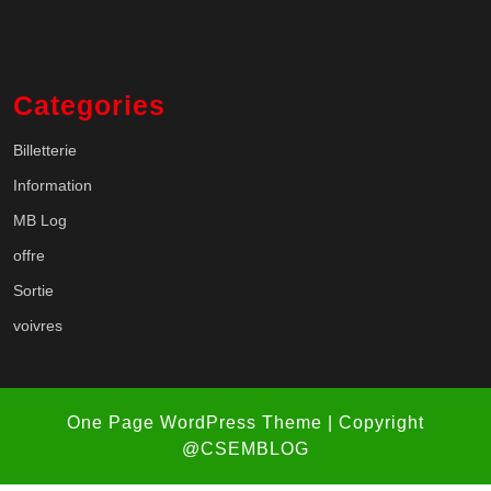
Categories
Billetterie
Information
MB Log
offre
Sortie
voivres
One Page WordPress Theme
| Copyright
@CSEMBLOG
Scroll