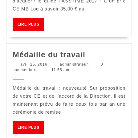
d’acquérir le guide PASSTIME 2017 * à un prix
CE MB Log à savoir 35,00 € au
LIRE
LIRE PLUS
PLUS
Médaille
Médaille du travail
du
avril
administrateur
avril 25, 2016
|
administrateur
|
0
25,
commentaire
|
11:55 am
travail
2016
Médaille du travail : nouveauté Sur proposition
de votre CE et de l’accord de la Direction, il est
maintenant prévu de faire deux fois par an une
cérémonie de remise
LIRE
LIRE PLUS
PLUS