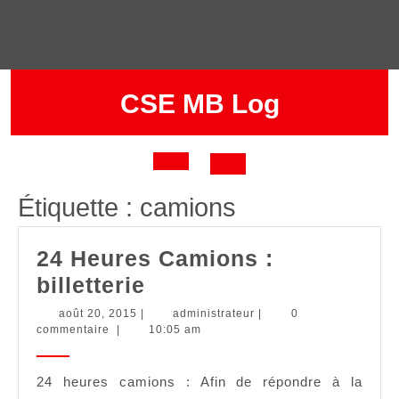
Skip
to
content
CSE MB Log
Open
Étiquette :
camions
Button
24 Heures Camions :
24
billetterie
Heures
août
administrateur
août 20, 2015
|
administrateur
|
0
20,
commentaire
|
10:05 am
Camions
2015
:
24 heures camions : Afin de répondre à la
billetterie