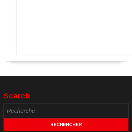
Search
Search
for: