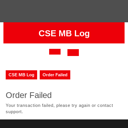
Skip
to
content
CSE MB Log
Open
Button
CSE MB Log
Order Failed
Order Failed
Your transaction failed, please try again or contact
support.